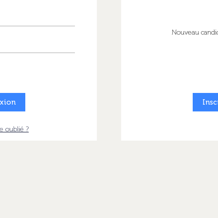
Nouveau candid
Insc
e oublié ?